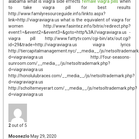
alabama
what is viagra side effects
female viagra pills
when
to take viagra pill for best results
http://www.familyresourceguide.info/linkto.aspx?
link=http://viagraviagra.us what is the equivalent of viagra for
women http://www.fasintez.info/bitrix/redirect.php?
event1=&event2=&event3=&goto=http%3A//viagraviagra.us -
viagra pill http://www.fattytv.com/cgi-bin/atx/out.cgi?
id=29&trade=http://viagraviagra.us viagra lyrics
http://tiercapitalmanagement.nyc/__media__/js/netsoltrademark
d=viagraviagra.us http://four-seasons-
sunroom.com/__media__/js/netsoltrademark.php?
d=viagraviagra.us
http://honolulubraces.com/__media__/js/netsoltrademark.php?
d=viagraviagra.us
http://scholtemeyerart.com/__media__/js/netsoltrademark.php?
d=viagraviagra.us
2
out of 5
Moonezlo
May 29, 2020