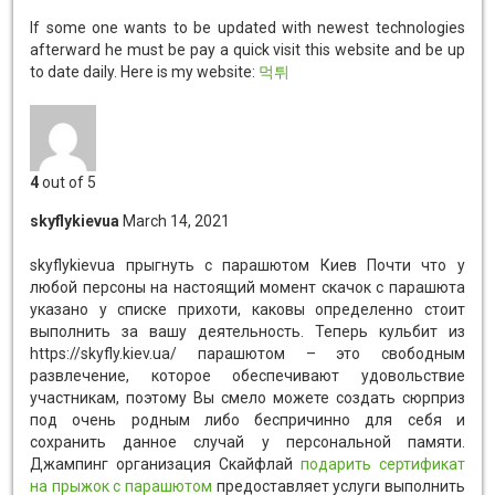
If some one wants to be updated with newest technologies
afterward he must be pay a quick visit this website and be up
to date daily. Here is my website:
먹튀
4
out of 5
skyflykievua
March 14, 2021
skyflykievua прыгнуть с парашютом Киев
Почти что у
любой персоны на настоящий момент скачок с парашюта
указано у списке прихоти, каковы определенно стоит
выполнить за вашу деятельность. Теперь кульбит из
https://skyfly.kiev.ua/ парашютом – это свободным
развлечение, которое обеспечивают удовольствие
участникам, поэтому Вы смело можете создать сюрприз
под очень родным либо беспричинно для себя и
сохранить данное случай у персональной памяти.
Джампинг организация Скайфлай
подарить сертификат
на прыжок с парашютом
предоставляет услуги выполнить