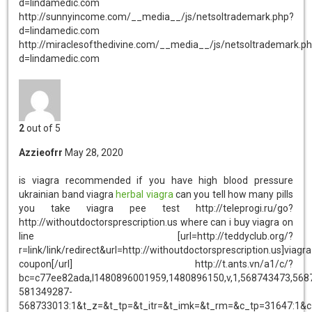
d=lindamedic.com
http://sunnyincome.com/__media__/js/netsoltrademark.php?
d=lindamedic.com
http://miraclesofthedivine.com/__media__/js/netsoltrademark.p
d=lindamedic.com
2
out of 5
Azzieofrr
May 28, 2020
is viagra recommended if you have high blood pressure
ukrainian band viagra
herbal viagra
can you tell how many pills
you take viagra pee test http://teleprogi.ru/go?
http://withoutdoctorsprescription.us where can i buy viagra on
line [url=http://teddyclub.org/?
r=link/link/redirect&url=http://withoutdoctorsprescription.us]viagra
coupon[/url] http://t.ants.vn/a1/c/?
bc=c77ee82ada,l1480896001959,1480896150,v,1,568743473,568
581349287-
568733013:1&t_z=&t_tp=&t_itr=&t_imk=&t_rm=&c_tp=31647:1&c_