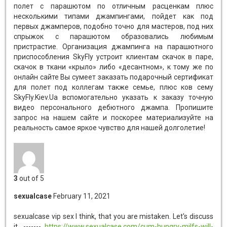
полет с парашютом по отличным расценкам плюс
несколькими типами джампингами, пойдет как под
первых джамперов, подобно точно для мастеров, под них
спрыжок с парашютом образовались любимым
пристрастие. Организация джампинга на парашютного
приспособления SkyFly устроит клиентам скачок в паре,
скачок в ткани «крыло» либо «десантном», к тому же по
онлайн сайте Вы сумеет заказать подарочный сертификат
для полет под коллегам также семье, плюс ков сему
SkyFly.Kiev.Ua вспомогательно указать к заказу точную
видео персонального дебютного джампа. Пропишите
запрос на нашем сайте и поскорее материализуйте на
реальность самое яркое чувство для нашей долголетие!
3
out of 5
sexualcase
February 11, 2021
sexualcase vip sex
I think, that you are mistaken. Let's discuss
it. -------
https://www.sexualcase.com/cum-hungry-milfs-will-