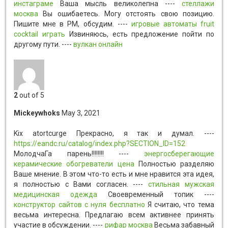
инстаграме
Ваша мысль великолепна ----
стеллажи
москва
Вы ошибаетесь. Могу отстоять свою позицию.
Пишите мне в PM, обсудим. ----
игровые автоматы fruit
cocktail играть
Извиняюсь, есть предложение пойти по
другому пути. ----
вулкан онлайн
2
out of 5
Mickeywhoks
May 3, 2021
Kix atortcurge
Прекрасно, я так и думал. ----
https://eandc.ru/catalog/index.php?SECTION_ID=152
МолодчаГа парень!!!!!!!! ----
энергосберегающие
керамические обогреватели цена
Полностью разделяю
Ваше мнение. В этом что-то есть и мне нравится эта идея,
я полностью с Вами согласен. ----
стильная мужская
медицинская одежда
Своевременный топик ----
конструктор сайтов с нуля бесплатно
Я считаю, что тема
весьма интересна. Предлагаю всем активнее принять
участие в обсуждении. ----
рифар москва
Весьма забавный