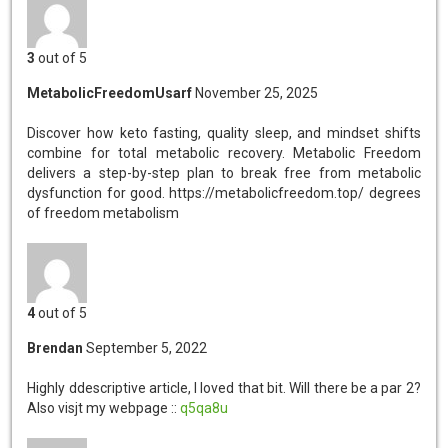
3
out of 5
MetabolicFreedomUsarf
November 25, 2025
Discover how keto fasting, quality sleep, and mindset shifts
combine for total metabolic recovery.
Metabolic Freedom
delivers a step-by-step plan to break free from metabolic
dysfunction for good. https://metabolicfreedom.top/ degrees
of freedom metabolism
4
out of 5
Brendan
September 5, 2022
Highly ddescriptive article, I loved that bit. Will there be a par 2?
Also visjt my webpage ::
q5qa8u