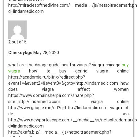
http://miraclesofthedivine.com/__media__/js/netsoltrademark.p
d=lindamedic.com
2
out of 5
Chiekoykgs
May 28, 2020
what are the disage guidelines for viagra?
viagra chicago
buy
viagra
how to buy genric viagra online
https://acadomia.ru/bitrix/redirect.php?
event1=&event2=&event3=&goto=http://lindamedic.com how
does viagra affect women
https://www.domainsherpa.com/share.php?
site=http://lindamedic.com - viagra online
http://www.google.mn/url?q=http://lindamedic.com viagra of
de sea
http://www.newportescape.com/__media__/js/netsoltrademark.
d=lindamedic.com
http://axafs.biz/__media__/js/netsoltrademark.php?