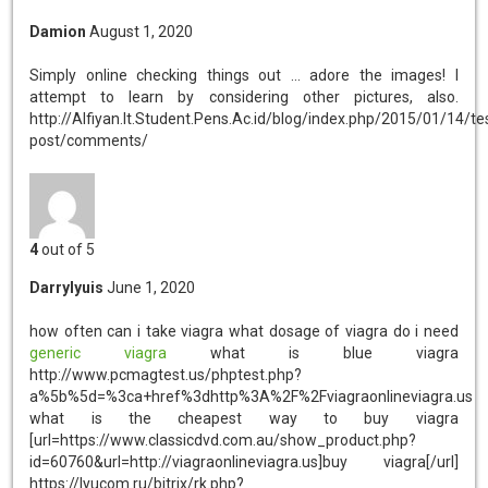
Damion
August 1, 2020
Simply online checking things out ... adore the images! I
attempt to learn by considering other pictures, also.
http://Alfiyan.It.Student.Pens.Ac.id/blog/index.php/2015/01/14/te
post/comments/
4
out of 5
Darrylyuis
June 1, 2020
how often can i take viagra
what dosage of viagra do i need
generic viagra
what is blue viagra
http://www.pcmagtest.us/phptest.php?
a%5b%5d=%3ca+href%3dhttp%3A%2F%2Fviagraonlineviagra.us
what is the cheapest way to buy viagra
[url=https://www.classicdvd.com.au/show_product.php?
id=60760&url=http://viagraonlineviagra.us]buy viagra[/url]
https://lyucom.ru/bitrix/rk.php?