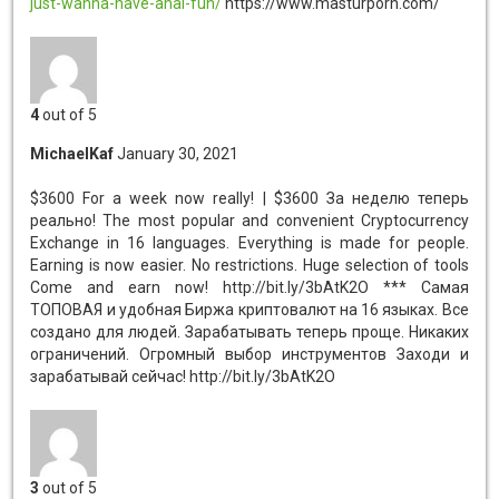
just-wanna-have-anal-fun/
https://www.masturporn.com/
4
out of 5
MichaelKaf
January 30, 2021
$3600 For a week now really! | $3600 За неделю теперь
реально!
The most popular and convenient Cryptocurrency
Exchange in 16 languages. Everything is made for people.
Earning is now easier. No restrictions. Huge selection of tools
Come and earn now! http://bit.ly/3bAtK2O *** Самая
ТОПОВАЯ и удобная Биржа криптовалют на 16 языках. Все
создано для людей. Зарабатывать теперь проще. Никаких
ограничений. Огромный выбор инструментов Заходи и
зарабатывай сейчас! http://bit.ly/3bAtK2O
3
out of 5