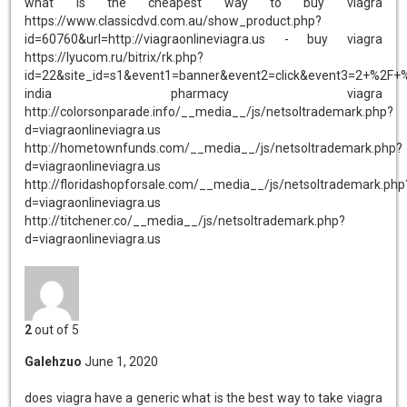
what is the cheapest way to buy viagra
https://www.classicdvd.com.au/show_product.php?
id=60760&url=http://viagraonlineviagra.us - buy viagra
https://lyucom.ru/bitrix/rk.php?
id=22&site_id=s1&event1=banner&event2=click&event3
india pharmacy viagra
http://colorsonparade.info/__media__/js/netsoltrademark.php?
d=viagraonlineviagra.us
http://hometownfunds.com/__media__/js/netsoltrademark.php?
d=viagraonlineviagra.us
http://floridashopforsale.com/__media__/js/netsoltrademark.php
d=viagraonlineviagra.us
http://titchener.co/__media__/js/netsoltrademark.php?
d=viagraonlineviagra.us
2
out of 5
Galehzuo
June 1, 2020
does viagra have a generic
what is the best way to take viagra