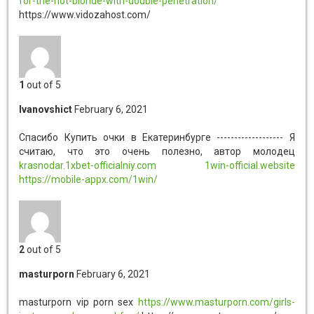
for-the-hot-blonde-with-double-penetration/
https://www.vidozahost.com/
1
out of 5
Ivanovshict
February 6, 2021
Спасибо
Купить очки в Екатеринбурге ------------------- Я
считаю, что это очень полезно, автор молодец
krasnodar.1xbet-officialniy.com
1win-official.website
https://mobile-appx.com/1win/
2
out of 5
masturporn
February 6, 2021
masturporn vip porn sex
https://www.masturporn.com/girls-